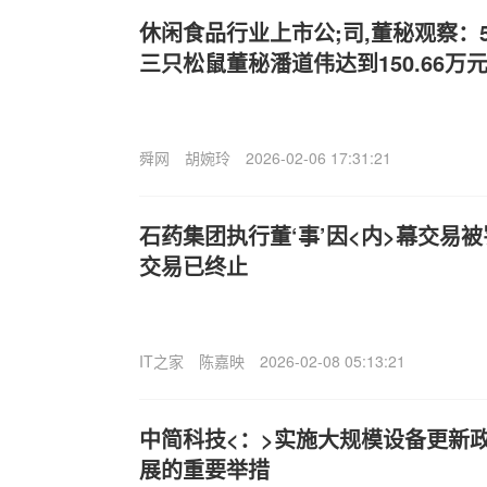
休闲食品行业上市公;司,董秘观察：5
三只松鼠董秘潘道伟达到150.66万
舜网
胡婉玲
2026-02-06 17:31:21
石药集团执行董‘事’因<内>幕交易被
交易已终止
IT之家
陈嘉映
2026-02-08 05:13:21
中简科技<：>实施大规模设备更新
展的重要举措