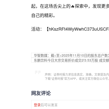
起，在这场舌尖上的🔥探索中，发现更多
自己的精彩。
活动：【
hKszRFt4WyWwhC373uUSCF
华智数媒：截<至>2025年11月10日的股东总户数为
东鹏饮料今日大宗交易折价成交2!3.53万股 成交额6
声明：证券时报力求信息真实、准确，文章提及内
下载“证券时报”官方APP，或关注官方微信公众
网友评论
登录
后可以发言