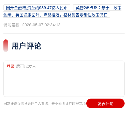
国开金融增,资至约989.47亿人民币
英镑GBPUSD:悬于—政策
边缘：英国通胀回升、降息推迟，格林警告限制性政策仍在
潇湘晨报
2026-05-07 02:34:13
用户评论
登录
后可以发言
发表评论
网友评论仅供其表达个人看法，并不表明证券时报立场