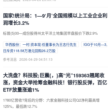
国家!统计局：1—9‘月’全国规模以上工业企业利
润增长3.2%
标普{5}00—成份股得州太平洋土地集团早盘股价下跌2.9%
华西股份：一村:资本现:任董事长为王志行先生
IGG于10月—3,
日斥资118.58万港元回购26.2万股
参考消息
2026-04-29 04:51:13
大洗盘？科技股;巨震{，}高“光”159363翘尾收
涨，资金大举抢筹金融科技！银行股反弹，百亿
ETF放量涨逾1%
1?80亿营收?背后的分野：六家金融科技公司Q2净利最高增
125%，最低跌12.7%