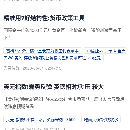
精准用?好结构性:货币政策工具
国际金—价破4000美元！黄金再上涨破新高！避险刺激居高不
下？
雷科?防:务：选举王长杰为职工代表董事
中信证券,：予:阿里巴
巴-W“买入”评级 料闪购业务稳态盈利贡献可达183亿元
秀目传媒
2026-05-01 02:47:13
美元指数!弱势反弹 英镑相对承‘压’较大
【美{联}储会议解读】降息25bp符合市场预期，鹰派发言导致后
续降息预期降温
美元{指}数.小幅回落，英镑守稳1.3500
地面兵装‘板’块跳水
山西新闻网
2026-04-26 23:39:13