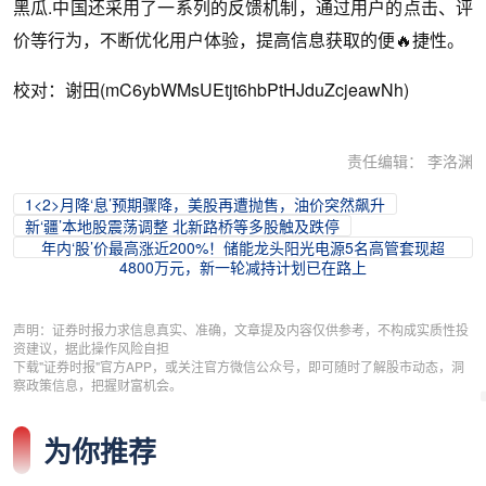
黑瓜.中国还采用了一系列的反馈机制，通过用户的点击、评
价等行为，不断优化用户体验，提高信息获取的便🔥捷性。
校对：谢田(mC6ybWMsUEtjt6hbPtHJduZcjeawNh)
责任编辑： 李洛渊
1<2>月降‘息’预期骤降，美股再遭抛售，油价突然飙升
新‘疆’本地股震荡调整 北新路桥等多股触及跌停
年内‘股’价最高涨近200%！储能龙头阳光电源5名高管套现超
4800万元，新一轮减持计划已在路上
声明：证券时报力求信息真实、准确，文章提及内容仅供参考，不构成实质性投
资建议，据此操作风险自担
下载"证券时报"官方APP，或关注官方微信公众号，即可随时了解股市动态，洞
察政策信息，把握财富机会。
为你推荐