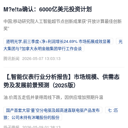
M?e!ta确认：6000亿美元投资计划
中国;移动研究院人工智能超节点创新成果获“开放计算最佳创新
奖”
道明光学,前三季度<净>利润增长24.69% 市场拓展成效显著
光
大集团与?加拿大永明金融集团举行工作会谈
腾讯新闻
2026-05-07 13:03:13
【,智能仪表行业分析报告】市场规模、供需态
势及发展前景预测（2025版）
油.价周五走低并录得周线下跌，因供应增加预期升温
国产首套大容‘量’空分电驱及超高速直联电驱产品发布
七 :匹
狼：公司未持有沐曦股份的股份
扬子晚报
2026-05-09 01:38:13